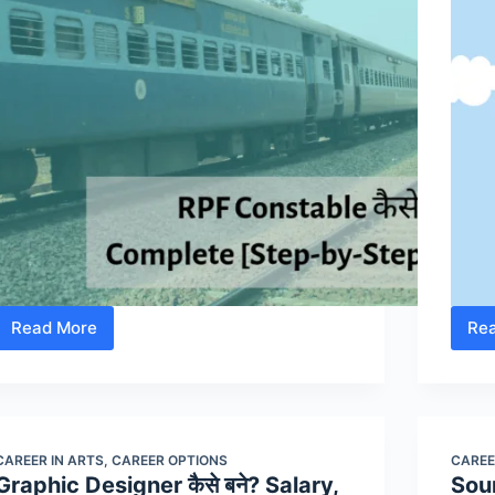
Read More
Re
RPF
Constable
कैसे
बने?
जानें
CAREER IN ARTS
,
CAREER OPTIONS
CAREE
[पूरी
Graphic Designer कैसे बने? Salary,
Soun