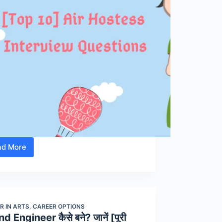
ad More
[Top
10]
Air
Hostess
Interview
R IN ARTS
,
CAREER OPTIONS
Questions
d Engineer कैसे बने? जानें [पूरी