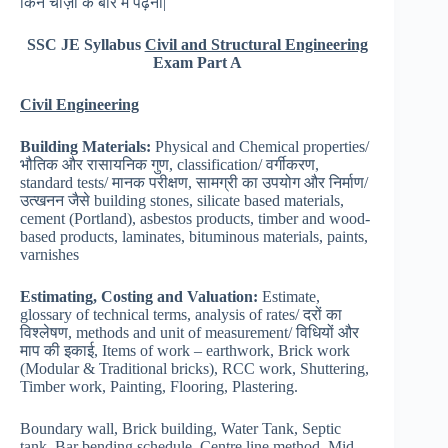
किन चीज़ों के बारे में पढ़ना|
SSC JE Syllabus
Civil and Structural Engineering
Exam Part A
Civil Engineering
Building Materials:
Physical and Chemical properties/
भौतिक और रासायनिक गुण, classification/ वर्गीकरण,
standard tests/ मानक परीक्षण, सामग्री का उपयोग और निर्माण/
उत्खनन जैसे building stones, silicate based materials,
cement (Portland), asbestos products, timber and wood-
based products, laminates, bituminous materials, paints,
varnishes
Estimating, Costing and Valuation:
Estimate,
glossary of technical terms, analysis of rates/ दरों का
विश्लेषण, methods and unit of measurement/ विधियों और
माप की इकाई, Items of work – earthwork, Brick work
(Modular & Traditional bricks), RCC work, Shuttering,
Timber work, Painting, Flooring, Plastering.
Boundary wall, Brick building, Water Tank, Septic
tank, Bar bending schedule, Centre line method, Mid-