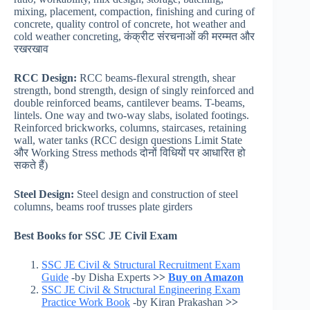
mixing, placement, compaction, finishing and curing of
concrete, quality control of concrete, hot weather and
cold weather concreting, कंक्रीट संरचनाओं की मरम्मत और
रखरखाव
RCC Design:
RCC beams-flexural strength, shear
strength, bond strength, design of singly reinforced and
double reinforced beams, cantilever beams. T-beams,
lintels. One way and two-way slabs, isolated footings.
Reinforced brickworks, columns, staircases, retaining
wall, water tanks (RCC design questions Limit State
और Working Stress methods दोनों विधियों पर आधारित हो
सकते हैं)
Steel Design:
Steel design and construction of steel
columns, beams roof trusses plate girders
Best Books for SSC JE Civil Exam
SSC JE Civil & Structural Recruitment Exam
Guide
-by Disha Experts
>>
Buy on Amazon
SSC JE Civil & Structural Engineering Exam
Practice Work Book
-by Kiran Prakashan
>>