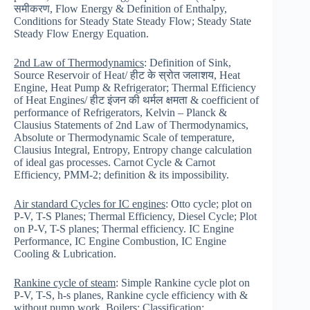
समीकरण, Flow Energy & Definition of Enthalpy,
Conditions for Steady State Steady Flow; Steady State
Steady Flow Energy Equation.
2nd Law of Thermodynamics
: Definition of Sink,
Source Reservoir of Heat/ हीट के स्रोत जलाशय, Heat
Engine, Heat Pump & Refrigerator; Thermal Efficiency
of Heat Engines/ हीट इंजन की थर्मल क्षमता & coefficient of
performance of Refrigerators, Kelvin – Planck &
Clausius Statements of 2nd Law of Thermodynamics,
Absolute or Thermodynamic Scale of temperature,
Clausius Integral, Entropy, Entropy change calculation
of ideal gas processes. Carnot Cycle & Carnot
Efficiency, PMM-2; definition & its impossibility.
Air standard Cycles for IC engines
: Otto cycle; plot on
P-V, T-S Planes; Thermal Efficiency, Diesel Cycle; Plot
on P-V, T-S planes; Thermal efficiency. IC Engine
Performance, IC Engine Combustion, IC Engine
Cooling & Lubrication.
Rankine cycle of steam
: Simple Rankine cycle plot on
P-V, T-S, h-s planes, Rankine cycle efficiency with &
without pump work. Boilers; Classification;