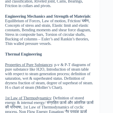
and classification, Riveted joint, Cams, Bearings,
Friction in collars and pivots.
Engineering Mechanics and Strength of Materials
:
Equilibrium of Forces, Law of motion, Friction/ घर्षण,
Concepts of stress and strain, Elastic limit and elastic
constants, Bending moments and shear force diagram,
Stress in composite bars, Torsion of circular shafts,
Bucking of columns – Euler’s and Rankin’s theories,
Thin walled pressure vessels.
Thermal Engineering
Properties of Pure Substances
: p-v & P-T diagrams of
pure substance like H2O, Introduction of steam table
with respect to steam generation process; definition of
saturation, wet & superheated status. Definition of
dryness fraction of steam, degree of superheat of steam.
H-s chart of steam (Mollier’s Chart).
1st Law of Thermodynamics
: Definition of stored
energy & internal energy/ संग्रहित ऊर्जा और आंतरिक ऊर्जा
की परिभाषा, 1st Law of Thermodynamics of cyclic
process, Non Flow Energy Equation/ गैर प्रवाह ऊर्जा