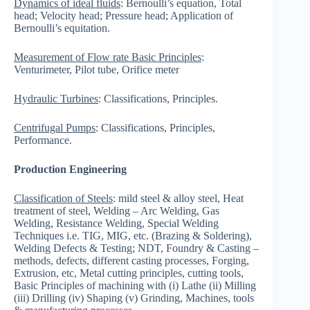
Dynamics of ideal fluids
: Bernoulli’s equation, Total
head; Velocity head; Pressure head; Application of
Bernoulli’s equitation.
Measurement of Flow rate Basic Principles
:
Venturimeter, Pilot tube, Orifice meter
Hydraulic Turbines
: Classifications, Principles.
Centrifugal Pumps
: Classifications, Principles,
Performance.
Production Engineering
Classification of Steels
: mild steel & alloy steel, Heat
treatment of steel, Welding – Arc Welding, Gas
Welding, Resistance Welding, Special Welding
Techniques i.e. TIG, MIG, etc. (Brazing & Soldering),
Welding Defects & Testing; NDT, Foundry & Casting –
methods, defects, different casting processes, Forging,
Extrusion, etc, Metal cutting principles, cutting tools,
Basic Principles of machining with (i) Lathe (ii) Milling
(iii) Drilling (iv) Shaping (v) Grinding, Machines, tools