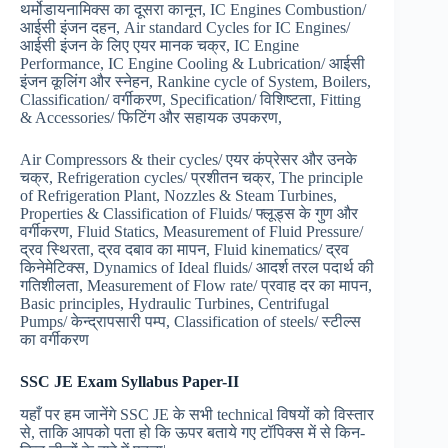
थर्मोडायनामिक्स का दूसरा कानून, IC Engines Combustion/
आईसी इंजन दहन, Air standard Cycles for IC Engines/
आईसी इंजन के लिए एयर मानक चक्र, IC Engine
Performance, IC Engine Cooling & Lubrication/ आईसी
इंजन कूलिंग और स्नेहन, Rankine cycle of System, Boilers,
Classification/ वर्गीकरण, Specification/ विशिष्टता, Fitting
& Accessories/ फिटिंग और सहायक उपकरण,
Air Compressors & their cycles/ एयर कंप्रेसर और उनके
चक्र, Refrigeration cycles/ प्रशीतन चक्र, The principle
of Refrigeration Plant, Nozzles & Steam Turbines,
Properties & Classification of Fluids/ फ्लूड्स के गुण और
वर्गीकरण, Fluid Statics, Measurement of Fluid Pressure/
द्रव स्थिरता, द्रव दबाव का मापन, Fluid kinematics/ द्रव
किनेमेटिक्स, Dynamics of Ideal fluids/ आदर्श तरल पदार्थ की
गतिशीलता, Measurement of Flow rate/ प्रवाह दर का मापन,
Basic principles, Hydraulic Turbines, Centrifugal
Pumps/ केन्द्रापसारी पम्प, Classification of steels/ स्टील्स
का वर्गीकरण
SSC JE Exam Syllabus Paper-II
यहाँ पर हम जानेंगे SSC JE के सभी technical विषयों को विस्तार
से, ताकि आपको पता हो कि ऊपर बताये गए टॉपिक्स में से किन-