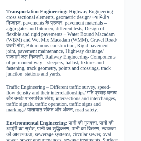
Transportation Engineering:
Highway Engineering –
cross sectional elements, geometric design/ ज्यामितीय
डिजाइन, pavements के प्रकार, pavement materials –
aggregates and bitumen, different tests, Design of
flexible and rigid pavements – Water Bound Macadam
(WBM) and Wet Mix Macadam (WMM), Gravel Road/
बजरी रोड, Bituminous construction, Rigid pavement
joint, pavement maintenance, Highway drainage/
राजमार्ग जल निकासी, Railway Engineering- Components
of permanent way – sleepers, ballast, fixtures and
fastening, track geometry, points and crossings, track
junction, stations and yards.
Traffic Engineering – Different traffic survey, speed-
flow density and their interrelationships/ गति प्रवाह घनत्व
और उनके पारस्परिक संबंध, intersections and interchanges,
traffic signals, traffic operation, traffic signs and
markings/ यातायात संकेत और अंकन, road safety.
Environmental Engineering:
पानी की गुणवत्ता, पानी की
आपूर्ति का स्रोत, पानी का शुद्धिकरण, पानी का वितरण, स्वच्छता
की आवश्यकता, sewerage systems, circular sewer, oval
sewer, sewer appurtenances, sewage treatments. Surface