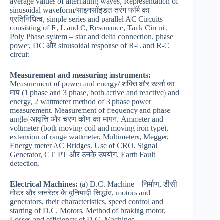
average values of alternating waves, Representation of
sinusoidal waveform/साइनसॉइडल तरंग फॉर्म का
प्रतिनिधित्व, simple series and parallel AC Circuits
consisting of R, L and C, Resonance, Tank Circuit.
Poly Phase system – star and delta connection, phase
power, DC और sinusoidal response of R-L and R-C
circuit
Measurement and measuring instruments:
Measurement of power and energy/ शक्ति और ऊर्जा का
माप (1 phase and 3 phase, both active and reactive) and
energy, 2 wattmeter method of 3 phase power
measurement. Measurement of frequency and phase
angle/ आवृत्ति और चरण कोण का मापन. Ammeter and
voltmeter (both moving coil and moving iron type),
extension of range wattmeter, Multimeters, Megger,
Energy meter AC Bridges. Use of CRO, Signal
Generator, CT, PT और उनके उपयोग. Earth Fault
detection.
Electrical Machines:
(a) D.C. Machine – निर्माण, डीसी
मोटर और जनरेटर के बुनियादी सिद्धांत, motors and
generators, their characteristics, speed control and
starting of D.C. Motors. Method of braking motor,
Losses and efficiency of D.C. Machines.