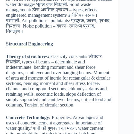
water drainage/ भूतल जल निकासी. Solid waste
management/ ठोस अपशिष्ट प्रबंधन – types, effects,
engineered management system/ इंजीनियर प्रबंधन
प्रणाली. Air pollution – pollutants/ प्रदूषक, कारण, प्रभाव,
नियंत्रण. Noise pollution – कारण, स्वास्थ्य प्रभाव,
नियंत्रण।
Structural Engineering
Theory of structures:
Elasticity constants/ लोचदार
स्थिरांक, types of beams – determinate and
indeterminate, bending moment and shear force
diagrams, cantilever and over hanging beams. Moment
of area and moment of inertia for rectangular & circular
sections, bending moment and shear stress for tee,
channel and compound sections, chimneys, dams and
retaining walls, eccentric loads, slope deflection of
simply supported and cantilever beams, critical load and
columns, Torsion of circular section.
Concrete Technology:
Properties, Advantages and
uses of concrete, cement aggregates, importance of
water quality/ पानी की गुणवत्ता का महत्व, water cement
ratio, workability, mix design, storage, batching,