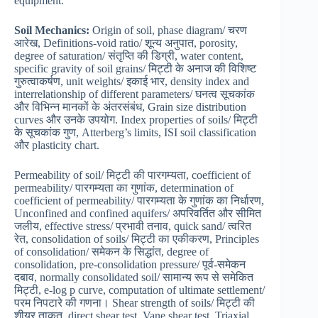
equipment.
Soil Mechanics:
Origin of soil, phase diagram/ चरण
आरेख, Definitions-void ratio/ शून्य अनुपात, porosity,
degree of saturation/ संतृप्ति की डिग्री, water content,
specific gravity of soil grains/ मिट्टी के अनाज की विशिष्ट
गुरुत्वाकर्षण, unit weights/ इकाई भार, density index and
interrelationship of different parameters/ घनत्व सूचकांक
और विभिन्न मानकों के अंतरसंबंध, Grain size distribution
curves और उनके उपयोग. Index properties of soils/ मिट्टी
के सूचकांक गुण, Atterberg’s limits, ISI soil classification
और plasticity chart.
Permeability of soil/ मिट्टी की पारगम्यता, coefficient of
permeability/ पारगम्यता का गुणांक, determination of
coefficient of permeability/ पारगम्यता के गुणांक का निर्धारण,
Unconfined and confined aquifers/ अपरिवर्तित और सीमित
जलीय, effective stress/ प्रभावी तनाव, quick sand/ त्वरित
रेत, consolidation of soils/ मिट्टी का एकीकरण, Principles
of consolidation/ समेकन के सिद्धांत, degree of
consolidation, pre-consolidation pressure/ पूर्व-समेकन
दबाव, normally consolidated soil/ सामान्य रूप से समेकित
मिट्टी, e-log p curve, computation of ultimate settlement/
परम निपटारे की गणना। Shear strength of soils/ मिट्टी की
शीयर ताकत, direct shear test, Vane shear test, Triaxial