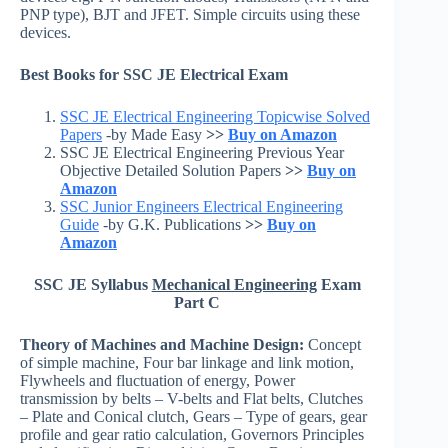
PNP type), BJT and JFET. Simple circuits using these
devices.
Best Books for SSC JE Electrical Exam
SSC JE Electrical Engineering Topicwise Solved
Papers
-by Made Easy
>>
Buy on Amazon
SSC JE Electrical Engineering Previous Year
Objective Detailed Solution Papers
>>
Buy on
Amazon
SSC Junior Engineers Electrical Engineering
Guide
-by G.K. Publications
>>
Buy on
Amazon
SSC JE Syllabus
Mechanical Engineering
Exam
Part C
Theory of Machines and Machine Design:
Concept
of simple machine, Four bar linkage and link motion,
Flywheels and fluctuation of energy, Power
transmission by belts – V-belts and Flat belts, Clutches
– Plate and Conical clutch, Gears – Type of gears, gear
profile and gear ratio calculation, Governors Principles