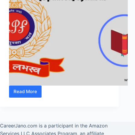
Read More
[2025]
RPF
Constable
Syllabus
और
CareerJano.com
is a participant in the Amazon
[New]
Services LLC Associates Program, an affiliate