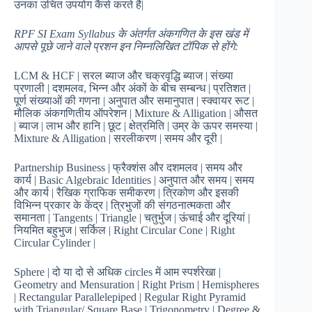
उनका उचित उपयोग कैसे करते हैं|
RPF SI Exam Syllabus के अंतर्गत अंकगणित के इस खंड में
आपसे पूछे जाने वाले प्रशन इन निम्नलिखित टॉपिक से होंगे:
LCM & HCF | सरल ब्याज और चक्रवृद्धि ब्याज | संख्या
प्रणाली | दशमलव, भिन्न और अंकों के बीच सम्बन्ध | प्रतिशत |
पूर्ण संख्याओं की गणना | अनुपात और समानुपात | स्क्वायर रूट |
मौलिक अंकगणितीय ऑपरेशन | Mixture & Alligation | औसत
| ब्याज | लाभ और हानि | छूट | क्षेत्रमिति | उम्र के ऊपर समस्या |
Mixture & Alligation | सरलीकरण | समय और दूरी |
Partnership Business | फ्रैक्शंस और दशमलव | समय और
कार्य | Basic Algebraic Identities | अनुपात और समय | समय
और कार्य | रैखिक ग्राफिक समीकरण | त्रिकोण और इसकी
विभिन्न प्रकार के केंद्र | त्रिभुजों की संगठनात्मकता और
समानता | Tangents | Triangle | चतुर्भुज | ऊंचाई और दूरियां |
नियमित बहुभुज | सर्किल | Right Circular Cone | Right
Circular Cylinder |
Sphere | दो या दो से अधिक circles में आम स्पर्शरेखा |
Geometry and Mensuration | Right Prism | Hemispheres
| Rectangular Parallelepiped | Regular Right Pyramid
with Triangular/ Square Base | Trigonometry | Degree &