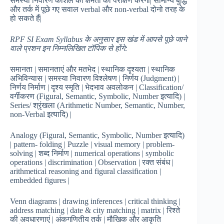
समस्या निवारण कौशल की क्षमता का परीक्षण करेगा| सामान्य बुद्धि
और तर्क में पूछे गए सवाल verbal और non-verbal दोनो तरह के
हो सकते हैं|
RPF SI Exam Syllabus के अनुसार इस खंड में आपसे पूछे जाने
वाले प्रशन इन निम्नलिखित टॉपिक से होंगे:
समानता | समानताएं और मतभेद | स्थानिक दृश्यता | स्थानिक
अभिविन्यास | समस्या निवारण विश्लेषण | निर्णय (Judgment) |
निर्णय निर्माण | दृश्य स्मृति | भेदभाव अवलोकन | Classification/
वर्गीकरण (Figural, Semantic, Symbolic, Number इत्यादि) |
Series/ श्रृंखला (Arithmetic Number, Semantic, Number,
non-Verbal इत्यादि) |
Analogy (Figural, Semantic, Symbolic, Number इत्यादि)
| pattern- folding | Puzzle | visual memory | problem-
solving | शब्द निर्माण | numerical operations | symbolic
operations | discrimination | Observation | रक्त संबंध |
arithmetical reasoning and figural classification |
embedded figures |
Venn diagrams | drawing inferences | critical thinking |
address matching | date & city matching | matrix | रिश्ते
की अवधारणाएं | अंकगणितीय तर्क | मौखिक और आकृति