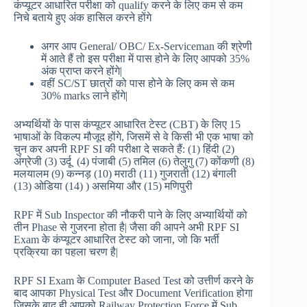
कंप्यूटर आधारित परीक्षा को qualify करने के लिए कम से कम
निचे बताये हुए अंक हासिल करने होंगे
अगर आप General/ OBC/ Ex-Serviceman की श्रेणी
में आते हैं तो इस परीक्षा में पास होने के लिए आपको 35%
अंक प्राप्त करने होंगे|
वहीं SC/ST छात्रों को पास होने के लिए कम से कम
30% marks लाने होंगे|
अभ्यर्थियों के पास कंप्यूटर आधारित टेस्ट (CBT) के लिए 15
भाषाओं के विकल्प मौजूद होंगे, जिसमें से वे किसी भी एक भाषा को
चुन कर अपनी RPF SI की परीक्षा दे सकते हैं: (1) हिंदी (2)
अंग्रेजी (3) उर्दू (4) पंजाबी (5) तमिल (6) तेलुगु (7) कोंकणी (8)
मलयालम (9) कन्नड़ (10) मराठी (11) गुजराती (12) बंगाली
(13) ओडिया (14) ) असमिया और (15) मणिपुरी
RPF में Sub Inspector की नौकरी पाने के लिए अभ्यार्थियों को
तीन Phase से गुजरना होता है| जैसा की आपने अभी RPF SI
Exam के कंप्यूटर आधारित टेस्ट को जाना, जो कि भर्ती
प्रक्रिया का पहला चरण है|
RPF SI Exam के Computer Based Test को उत्तीर्ण करने के
बाद आपका Physical Test और Document Verification होगा
जिसके बाद ही आपको Railway Protection Force में Sub