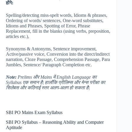
होंगे
:
Spelling/detecting miss-spelt words, Idioms & phrases,
Ordering of words/ sentences, One-word substitutes,
Idioms and Phrases, Spotting of Error, Phrase
Replacement, fill in the blanks (using verbs, preposition,
articles etc.),
Synonyms & Antonyms, Sentence improvement,
Active/passive voice, Conversion into the direct/indirect
narration, Cloze Passage, Comprehension Passage, Para
Jumbles, Sentence/ Paragraph Completion etc.
Note:
Prelims
और Mains
में English Language
का
Syllabus
एक
समान
है|
हालाँकि
प्रीलिम्स
और
मेन्स
परीक्षा
का
सिलेबस
और
कठिनाई
स्तर
अलग-
अलग
हो
सकता
है|
SBI PO Mains Exam Syllabus
SBI PO Syllabus – Reasoning Ability and Computer
Aptitude